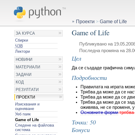
Проекти
>
Game of Life
Game of Life
ЗА КУРСА
Сбирки
Публикувано на 19.05.2008
ЧЗВ
Последна промяна на 28.06
Лектори
Цел
НОВИНИ
МАТЕРИАЛИ
Да се създаде графична симул
ЗАДАЧИ
Подробности
КОД
Правилата на играта мож
РЕЗУЛТАТИ
Трябва да може да се нас
Трябва да може да се движ
ПРОЕКТИ
Трябва да може да се зад
Изисквания и
оживява, не се променя, 
оценяване
Oсновните форми
трябва 
Уеб паяк
Game of Life
Точки: 50
Следене на файлова
Бонуси
система