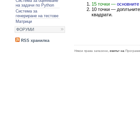
Система за оценяване
15 точки —
основните
на задачи по Python
10 точки — доплъните
Система за
квадрати.
генериране на тестове
Матрици
ФОРУМИ
RSS хранилка
Някои права запазени
, екипът на
Програми