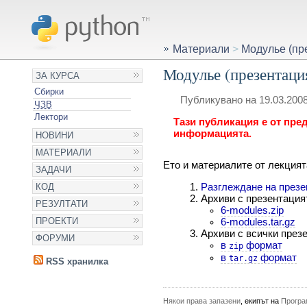
Материали
>
Модулье (пр
Модулье (презентаци
ЗА КУРСА
Сбирки
Публикувано на 19.03.2008
ЧЗВ
Лектори
Тази публикация е от пред
информацията.
НОВИНИ
МАТЕРИАЛИ
Ето и материалите от лекцият
ЗАДАЧИ
КОД
Разглеждане на презе
Архиви с презентация
РЕЗУЛТАТИ
6-modules.zip
ПРОЕКТИ
6-modules.tar.gz
Архиви с всички презе
ФОРУМИ
в
формат
zip
в
формат
tar.gz
RSS хранилка
Някои права запазени
, екипът на
Програ