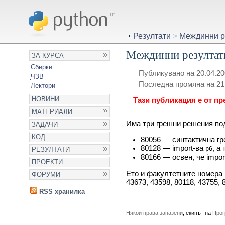
Резултати
>
Междинни р
Междинни резултати
ЗА КУРСА
Сбирки
Публикувано на 20.04.20
ЧЗВ
Последна промяна на 21.
Лектори
НОВИНИ
Тази публикация е от пр
МАТЕРИАЛИ
Има три грешни решения по
ЗАДАЧИ
КОД
80056 — синтактична гр
80128 — import-ва
, а
p6
РЕЗУЛТАТИ
80166 — освен, че impor
ПРОЕКТИ
Ето и факултетните номера н
ФОРУМИ
43673, 43598, 80118, 43755, 
RSS хранилка
Някои права запазени
, екипът на
Прог