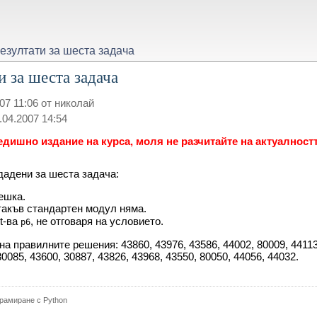
езултати за шеста задача
 за шеста задача
07 11:06 от николай
04.2007 14:54
едишно издание на курса, моля не разчитайте на актуалност
дадени за шеста задача:
ешка.
 такъв стандартен модул няма.
t-ва
, не отговаря на условието.
p6
а правилните решения: 43860, 43976, 43586, 44002, 80009, 44113, 
80085, 43600, 30887, 43826, 43968, 43550, 80050, 44056, 44032.
рамиране с Python