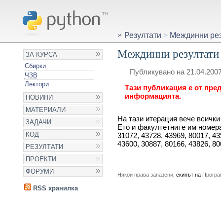
Резултати
>
Междинни резу
Междинни резултати з
ЗА КУРСА
Сбирки
Публикувано на 21.04.2007
ЧЗВ
Лектори
Тази публикация е от пред
информацията.
НОВИНИ
МАТЕРИАЛИ
На тази итерация вече всички 
ЗАДАЧИ
Ето и факултетните им номера:
КОД
31072, 43728, 43969, 80017, 43
43600, 30887, 80166, 43826, 80
РЕЗУЛТАТИ
ПРОЕКТИ
ФОРУМИ
Някои права запазени
, екипът на
Програ
RSS хранилка