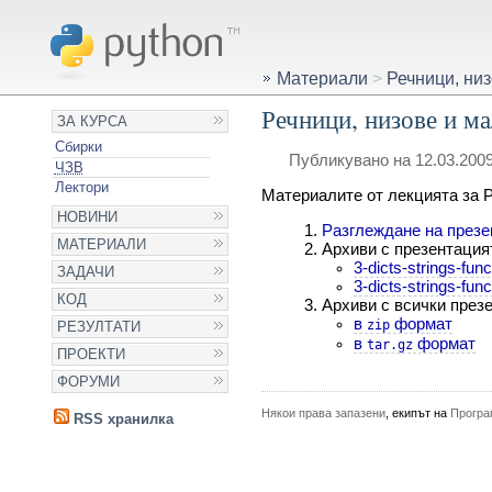
Материали
>
Речници, ни
Речници, низове и м
ЗА КУРСА
Сбирки
Публикувано на 12.03.2009
ЧЗВ
Лектори
Материалите от лекцията за 
НОВИНИ
Разглеждане на презе
МАТЕРИАЛИ
Архиви с презентация
3-dicts-strings-func
ЗАДАЧИ
3-dicts-strings-func
КОД
Архиви с всички презе
в
формат
zip
РЕЗУЛТАТИ
в
формат
tar.gz
ПРОЕКТИ
ФОРУМИ
Някои права запазени
, екипът на
Програ
RSS хранилка