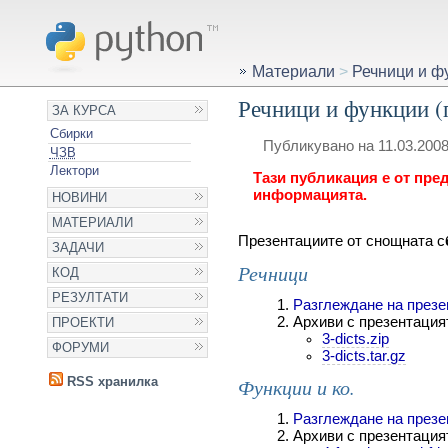
Материали
>
Речници и фу
Речници и функции (
ЗА КУРСА
Сбирки
Публикувано на 11.03.2008
ЧЗВ
Лектори
Тази публикация е от пред
информацията.
НОВИНИ
МАТЕРИАЛИ
Презентациите от снощната с
ЗАДАЧИ
Речници
КОД
РЕЗУЛТАТИ
Разглеждане на презе
Архиви с презентация
ПРОЕКТИ
3-dicts.zip
ФОРУМИ
3-dicts.tar.gz
RSS хранилка
Функции и ко.
Разглеждане на презе
Архиви с презентация