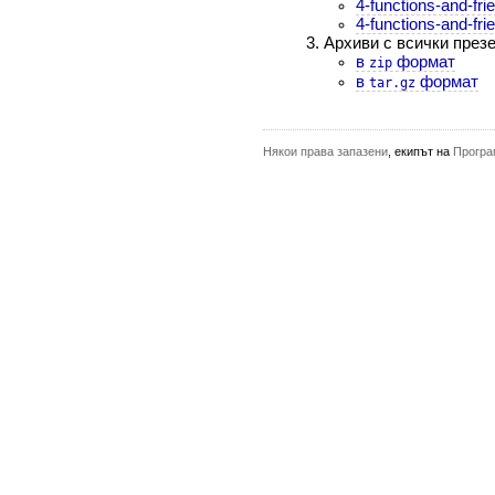
4-functions-and-fri
4-functions-and-fri
Архиви с всички презен
в
формат
zip
в
формат
tar.gz
Някои права запазени
, екипът на
Програ